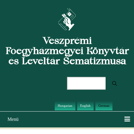
Direkt
zum
Inhalt
Veszprémi
Főegyházmegyei Könyvtár
és Levéltár Sematizmusa
Suche
Hungarian
English
German
Menü
Hauptnavigation