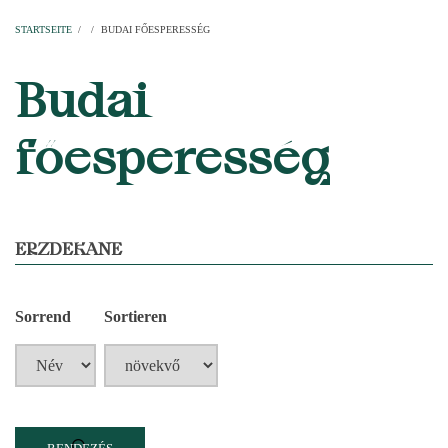
Startseite
Pfarren
Kirchen
Personen
Dekanate
Erzdekanate
Domkapitel
STARTSEITE
/
/
BUDAI FŐESPERESSÉG
PFADNAVIGATION
Budai
főesperesség
ERZDEKANE
Sorrend
Sortieren