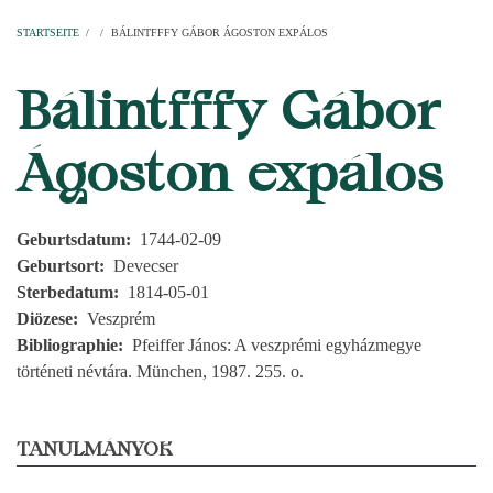
Startseite
Pfarren
Kirchen
Personen
Dekanate
Erzdekanate
Domkapitel
STARTSEITE
/
/
BÁLINTFFFY GÁBOR ÁGOSTON EXPÁLOS
PFADNAVIGATION
Bálintfffy Gábor
Ágoston expálos
Geburtsdatum
1744-02-09
Geburtsort
Devecser
Sterbedatum
1814-05-01
Diözese
Veszprém
Bibliographie
Pfeiffer János: A veszprémi egyházmegye
történeti névtára. München, 1987. 255. o.
TANULMÁNYOK