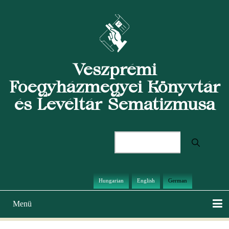
Direkt
zum
Inhalt
Veszprémi
Főegyházmegyei Könyvtár
és Levéltár Sematizmusa
Suche
Hungarian
English
German
Menü
Hauptnavigation