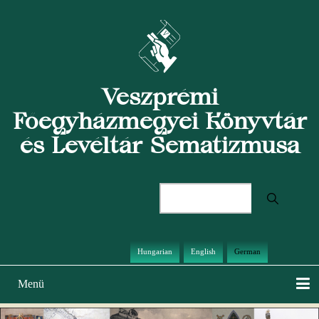
Direkt
zum
Inhalt
Veszprémi
Főegyházmegyei Könyvtár
és Levéltár Sematizmusa
Suche
Hungarian
English
German
Menü
Hauptnavigation