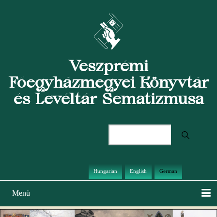
Direkt
zum
Inhalt
Veszprémi
Főegyházmegyei Könyvtár
és Levéltár Sematizmusa
Suche
Hungarian
English
German
Menü
Hauptnavigation