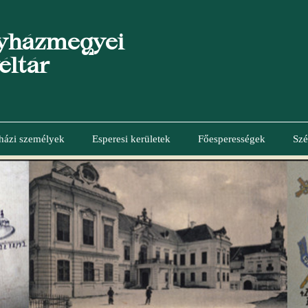
yházmegyei
éltár
házi személyek
Esperesi kerületek
Főesperességek
Szé