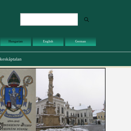
Keresés
Hungarian
English
German
keskáptalan