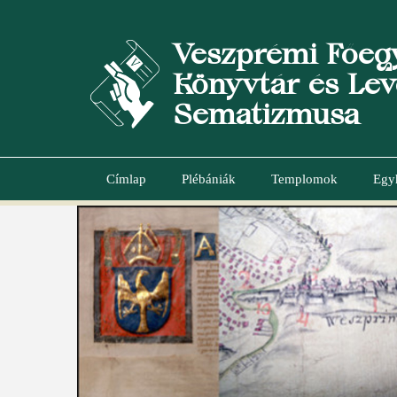
Ugrás
a
Veszprémi Főeg
tartalomra
Könyvtár és Lev
Sematizmusa
Címlap
Plébániák
Templomok
Egy
Main
navigation